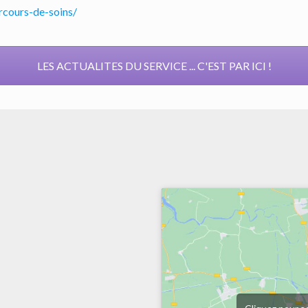
rcours-de-soins/
LES ACTUALITES DU SERVICE ... C'EST PAR ICI !