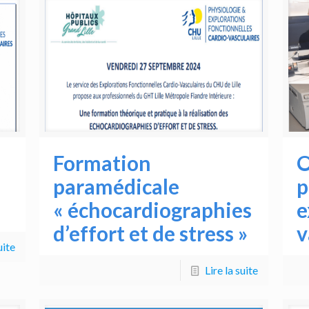
Formation
O
paramédicale
p
« échocardiographies
e
d’effort et de stress »
v
uite
Lire la suite